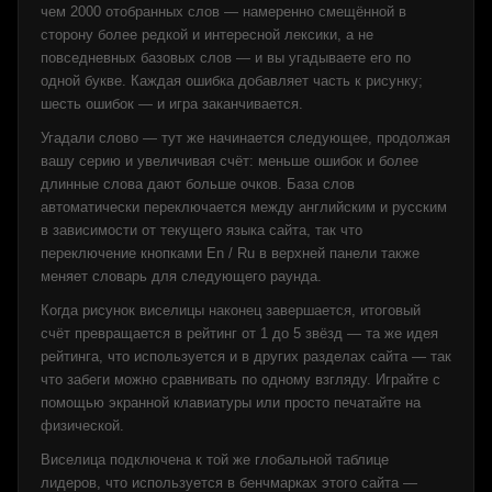
чем 2000 отобранных слов — намеренно смещённой в
сторону более редкой и интересной лексики, а не
повседневных базовых слов — и вы угадываете его по
одной букве. Каждая ошибка добавляет часть к рисунку;
шесть ошибок — и игра заканчивается.
Угадали слово — тут же начинается следующее, продолжая
вашу серию и увеличивая счёт: меньше ошибок и более
длинные слова дают больше очков. База слов
автоматически переключается между английским и русским
в зависимости от текущего языка сайта, так что
переключение кнопками En / Ru в верхней панели также
меняет словарь для следующего раунда.
Когда рисунок виселицы наконец завершается, итоговый
счёт превращается в рейтинг от 1 до 5 звёзд — та же идея
рейтинга, что используется и в других разделах сайта — так
что забеги можно сравнивать по одному взгляду. Играйте с
помощью экранной клавиатуры или просто печатайте на
физической.
Виселица подключена к той же глобальной таблице
лидеров, что используется в бенчмарках этого сайта —