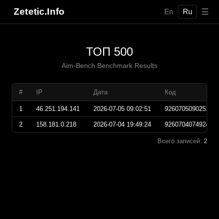
Zetetic.Info
☰
En
Ru
ТОП 500
Aim-Bench Benchmark Results
#
IP
Дата
Код
1
46.251.194.141
2026-07-05 09:02:51
926070509025100
2
158.181.0.218
2026-07-04 19:49:24
926070407492400
Всего записей:
2