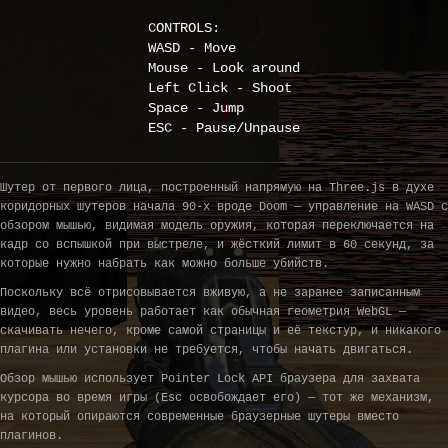
CONTROLS:
WASD - Move
Mouse - Look around
Left Click - Shoot
Space - Jump
ESC - Pause/Unpause
Шутер от первого лица, построенный напрямую на Three.js в духе
коридорных шутеров начала 90-х вроде Doom — управление на WASD с
обзором мышью, видимая модель оружия, которая переключается на
кадр со вспышкой при выстреле, и жёсткий лимит в 60 секунд, за
которые нужно набрать как можно больше убийств.
Поскольку всё отрисовывается вживую, а не заранее записанным
видео, весь уровень работает как обычная геометрия WebGL —
скачивать нечего, кроме самой страницы и её текстур, и никакого
плагина или установки не требуется, чтобы начать двигаться.
Обзор мышью использует Pointer Lock API браузера для захвата
курсора во время игры (Esc освобождает его) — тот же механизм,
на который опираются современные браузерные шутеры вместо
плагинов.