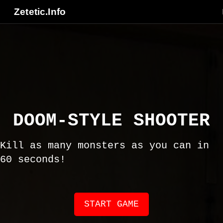
Zetetic.Info
Score: 0
Time: 60
Health: 100
DOOM-STYLE SHOOTER
Kill as many monsters as you can in
60 seconds!
START GAME