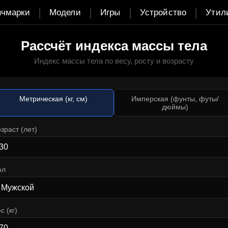
|
|
|
|
нчмарки
Модели
Игры
Устройство
Утил
Рассчёт индекса массы тела
Индекс массы тела по весу, росту и возрасту
Метрическая (кг, см)
Имперская (фунты, футы/
дюймы)
зраст (лет)
ол
с (кг)