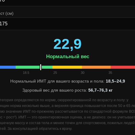
ст (см)
22,9
Нормальный вес
18.5
25
30
35
Нормальный ИМТ для вашего возраста и пола:
18,5–24,9
Здоровый вес для вашего роста:
56,7–76,3 кг
тегория определяется по норме, скорректированной по возрасту и полу: у
нщин норма несколько выше, а верхняя граница повышается после 50 и 65 ле
мо значение ИМТ по-прежнему рассчитывается по стандартной формуле ВО
ес ÷ рост²). ИМТ — это ориентировочная оценка, а не диагноз: он не учитывае
шечную массу и состав тела и менее точен для спортсменов, пожилых людей
тей. За консультацией обратитесь к врачу.