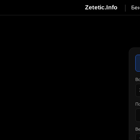
|
Zetetic.Info
Бе
Во
П
Ве