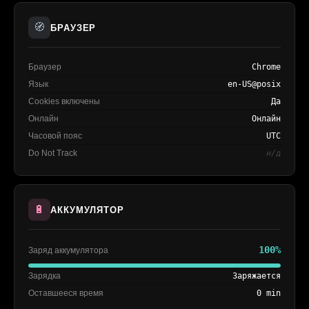
🧭
БРАУЗЕР
Браузер
Chrome
Язык
en-US@posix
Cookies включены
Да
Онлайн
Онлайн
Часовой пояс
UTC
Do Not Track
н/д
🔋
АККУМУЛЯТОР
100%
Заряд аккумулятора
Зарядка
Заряжается
Оставшееся время
0 min