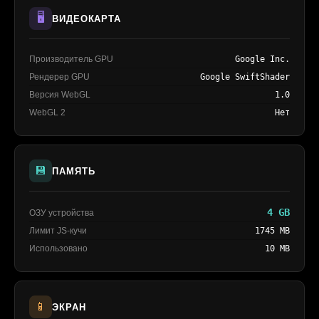
🖥️
ВИДЕОКАРТА
Производитель GPU
Google Inc.
Рендерер GPU
Google SwiftShader
Версия WebGL
1.0
WebGL 2
Нет
💾
ПАМЯТЬ
4 GB
ОЗУ устройства
Лимит JS-кучи
1745 MB
Использовано
10 MB
📱
ЭКРАН