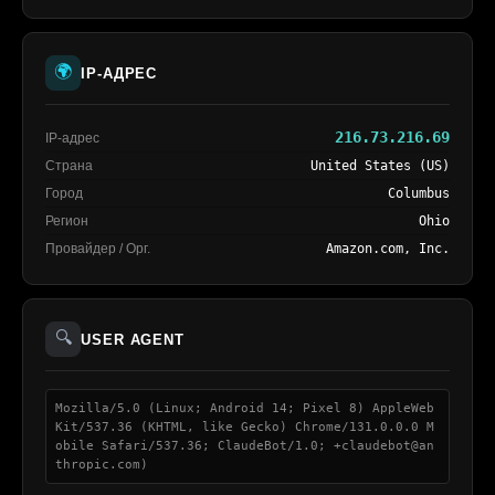
🌍
IP-АДРЕС
216.73.216.69
IP-адрес
Страна
United States (US)
Город
Columbus
Регион
Ohio
Провайдер / Орг.
Amazon.com, Inc.
🔍
USER AGENT
Mozilla/5.0 (Linux; Android 14; Pixel 8) AppleWeb
Kit/537.36 (KHTML, like Gecko) Chrome/131.0.0.0 M
obile Safari/537.36; ClaudeBot/1.0; +claudebot@an
thropic.com)