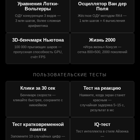
Уравнения Лотки-
Осциллятор Ван дер
Вольтерры
Поля
ОДУ конкуренции 3 видов —
Жёсткое ОДУ методом RK4 —
3 млн шагов, более сложная
1 млн шагов × 4 вычисления
арифметика
3D-бенчмарк Ньютона
Жизнь 2000
100 000 прыгающих шаров —
«Игра жизнь» Конуэя —
пропускная способность GPU,
сетка 800×500, 2000 поколений
счёт FPS
ПОЛЬЗОВАТЕЛЬСКИЕ ТЕСТЫ
Клики за 30 сек
Тест на реакцию
Бенчмарк скорости —
Нажмите, когда экран станет
кликайте быстрее, сохраните с
красным —
никнеймом
случайная задержка 5–15 с,
результат в мс
Тест кратковременной
IQ-тест
памяти
Тест интеллекта в стиле Айзенка
Запомните 10 случайных цифр —
—