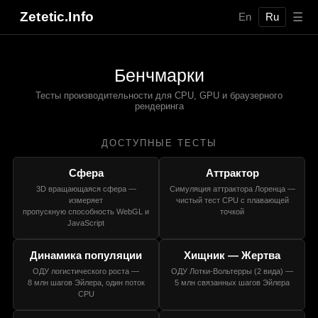
Zetetic.Info
☰
En
Ru
Бенчмарки
Тесты производительности для CPU, GPU и браузерного
рендеринга
ДОСТУПНЫЕ ТЕСТЫ
Сфера
Аттрактор
3D вращающаяся сфера —
Симуляция аттрактора Лоренца —
измеряет
чистый тест CPU с плавающей
пропускную способность WebGL и
точкой
JavaScript
Динамика популяции
Хищник — Жертва
ОДУ логистического роста —
ОДУ Лотки-Вольтерры (2 вида) —
8 млн шагов Эйлера, один поток
5 млн связанных шагов Эйлера
CPU