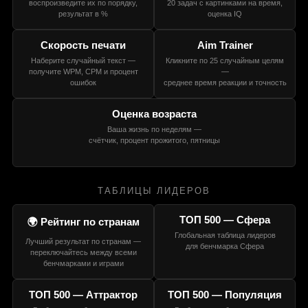
воспроизведите их по порядку,
20 задач с картинками на время,
результат в %
оценка IQ
Скорость печати
Aim Trainer
Наберите случайный текст —
Кликните по 25 случайным целям
получите WPM, CPM и процент
—
ошибок
среднее время реакции и точность
Оценка возраста
Ваша жизнь по неделям —
счётчик, процент прожитого, пятницы
ТАБЛИЦЫ ЛИДЕРОВ
ТОП 500 — Сфера
🌍 Рейтинг по странам
Глобальная таблица лидеров
Лучший результат по странам —
для бенчмарка Сфера
переключайтесь между всеми
бенчмарками и играми
ТОП 500 — Аттрактор
ТОП 500 — Популяция