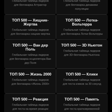
Глобальная таблица лидеров
Глобальная таблица лидеров
для бенчмарка Аттрактор
для бенчмарка динамики
популяции
ТОП 500 — Хищник-
ТОП 500 — Лотка-
Жертва
Вольтерра
Глобальная таблица лидеров
Глобальная таблица лидеров
для бенчмарка хищник-жертва
для бенчмарка Лотки-Вольтерры
ТОП 500 — Ван дер
ТОП 500 — 3D Ньютон
Поль
Глобальная таблица лидеров
Глобальная таблица лидеров
для 3D-бенчмарка Ньютона
для бенчмарка осциллятора Ван
дер Поля
ТОП 500 — Жизнь 2000
ТОП 500 — Клики
Глобальная таблица лидеров
Глобальная таблица лидеров
для бенчмарка «Жизнь 2000»
для теста кликов за 30 секунд
ТОП 500 — Реакция
ТОП 500 — Память
Глобальная таблица лидеров
Глобальная таблица лидеров
для теста на время реакции
для теста кратковременной